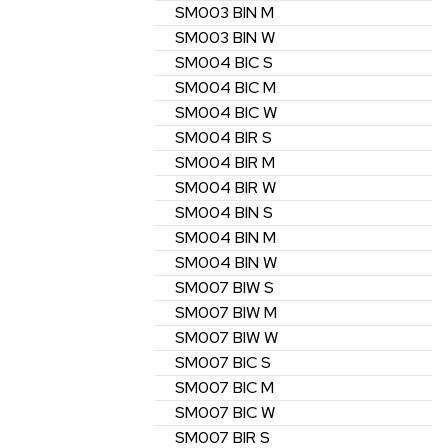
SM003
BIN
M
SM003
BIN
W
SM004
BIC
S
SM004
BIC
M
SM004
BIC
W
SM004
BIR
S
SM004
BIR
M
SM004
BIR
W
SM004
BIN
S
SM004
BIN
M
SM004
BIN
W
SM007
BIW
S
SM007
BIW
M
SM007
BIW
W
SM007
BIC
S
SM007
BIC
M
SM007
BIC
W
SM007
BIR
S