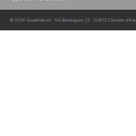
© 2026 Quattrobi srl · Via Berlinguer, 22 · 20872 Cornate d'Add