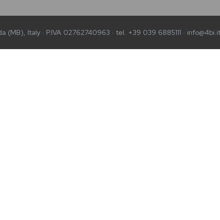
a (MB), Italy · P.IVA 02762740963 · tel. +39 039 6885111 · info@4bi.i