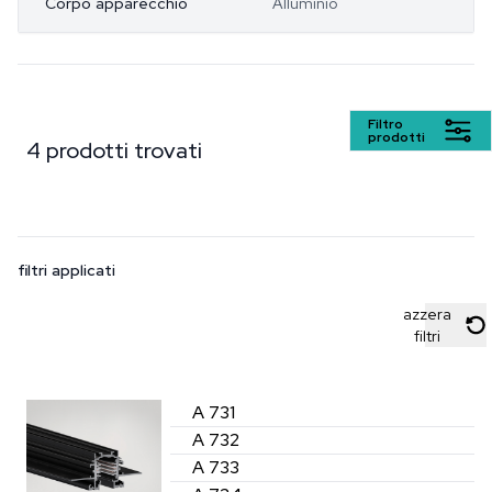
Corpo apparecchio
Alluminio
Filtro
prodotti
4 prodotti trovati
filtri applicati
azzera
filtri
A 731
A 732
A 733