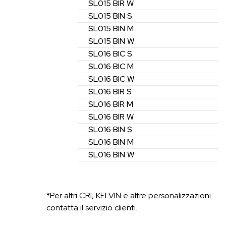
SL015
BIR
W
SL015
BIN
S
SL015
BIN
M
SL015
BIN
W
SL016
BIC
S
SL016
BIC
M
SL016
BIC
W
SL016
BIR
S
SL016
BIR
M
SL016
BIR
W
SL016
BIN
S
SL016
BIN
M
SL016
BIN
W
*Per altri CRI, KELVIN e altre personalizzazioni
contatta il servizio clienti.