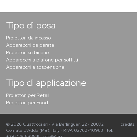
Tipo di posa
Proiettori da incasso
Apparecchi da parete
Proiettori su binario
Apparecchi a plafone per soffitti
Apparecchi a sospensione
Tipo di applicazione
Proiettori per Retail
Proiettori per Food
© 2026 Quattrobi srl · Via Berlinguer, 22 · 20872
credits
Cornate d'Adda (MB), Italy · P.IVA 02762740963 · tel.
+39 039 6885111 · info@4bi.it