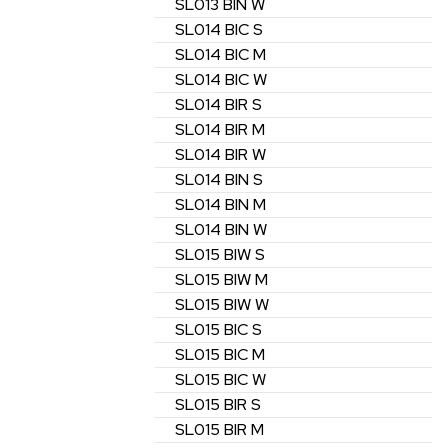
SL013
BIN
W
SL014
BIC
S
SL014
BIC
M
SL014
BIC
W
SL014
BIR
S
SL014
BIR
M
SL014
BIR
W
SL014
BIN
S
SL014
BIN
M
SL014
BIN
W
SL015
BIW
S
SL015
BIW
M
SL015
BIW
W
SL015
BIC
S
SL015
BIC
M
SL015
BIC
W
SL015
BIR
S
SL015
BIR
M