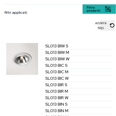
Filtro
prodotti
filtri applicati
azzera
filtri
SL013
BIW
S
SL013
BIW
M
SL013
BIW
W
SL013
BIC
S
SL013
BIC
M
SL013
BIC
W
SL013
BIR
S
SL013
BIR
M
SL013
BIR
W
SL013
BIN
S
SL013
BIN
M