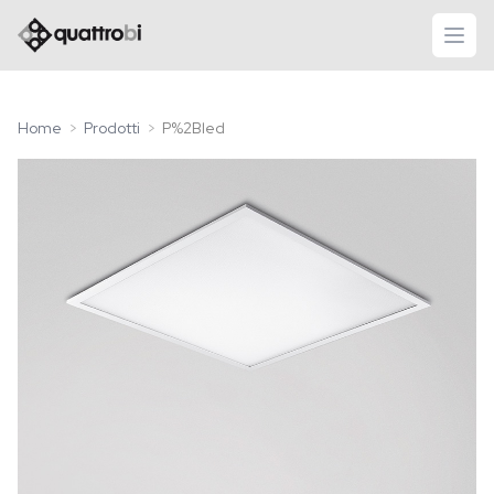
logo quattrobi
apri
Home
Prodotti
P%2Bled