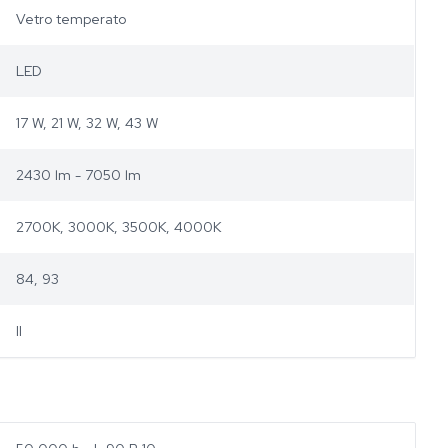
Vetro temperato
LED
17 W, 21 W, 32 W, 43 W
2430 lm - 7050 lm
2700K, 3000K, 3500K, 4000K
84, 93
II