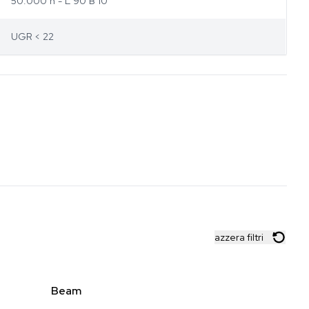
50.000 h - L 90 B 10
UGR < 22
azzera filtri
Beam