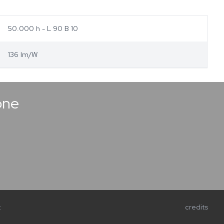
50.000 h - L 90 B 10
136 lm/W
one
t
credits