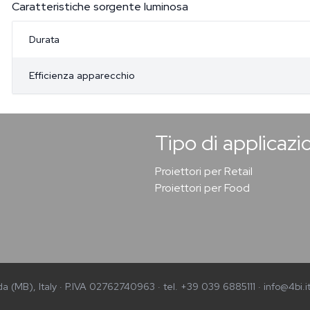
Caratteristiche sorgente luminosa
Durata
Efficienza apparecchio
Tipo di applicazi
Proiettori per Retail
Proiettori per Food
a (MB), Italy · P.IVA 02762740963 · tel. +39 039 6885111 · info@4bi.i