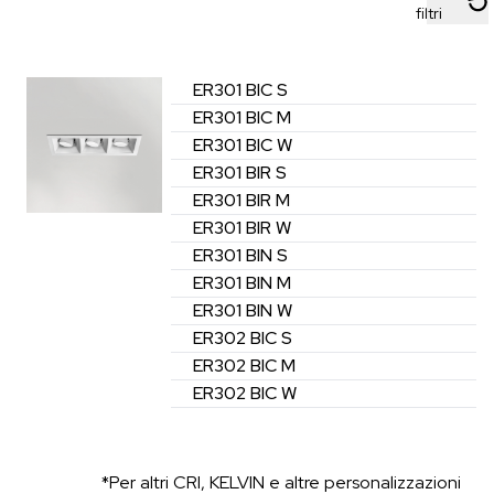
filtri
ER301
BIC
S
ER301
BIC
M
ER301
BIC
W
ER301
BIR
S
ER301
BIR
M
ER301
BIR
W
ER301
BIN
S
ER301
BIN
M
ER301
BIN
W
ER302
BIC
S
ER302
BIC
M
ER302
BIC
W
*Per altri CRI, KELVIN e altre personalizzazioni