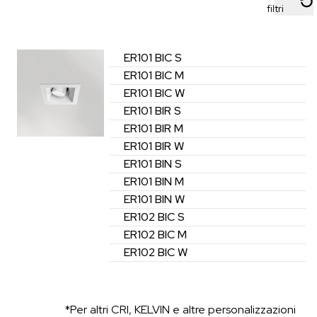
filtri
ER101
BIC
S
ER101
BIC
M
ER101
BIC
W
ER101
BIR
S
ER101
BIR
M
ER101
BIR
W
ER101
BIN
S
ER101
BIN
M
ER101
BIN
W
ER102
BIC
S
ER102
BIC
M
ER102
BIC
W
*Per altri CRI, KELVIN e altre personalizzazioni