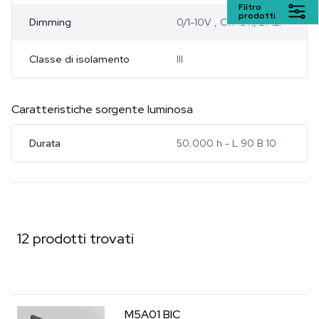
Filtro
prodotti
Dimming
0/1-10V , On-Off, DALI
Classe di isolamento
III
Caratteristiche sorgente luminosa
Durata
50.000 h - L 90 B 10
12 prodotti trovati
M5A01
BIC