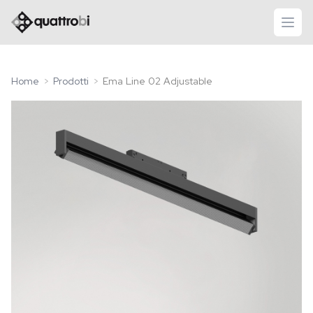
logo quattrobi
apri
Home
Prodotti
Ema Line 02 Adjustable