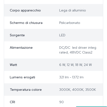
Corpo apparecchio
Lega di alluminio
Schermo di chiusura
Policarbonato
Sorgente
LED
Alimentazione
DC/DC led driver integ
rated, 48VDC Class2
Watt
6 W, 12 W, 18 W, 24 W
Lumens erogati
321 lm - 1372 lm
Temperatura colore
3000K, 4000K, 3500K
CRI
90