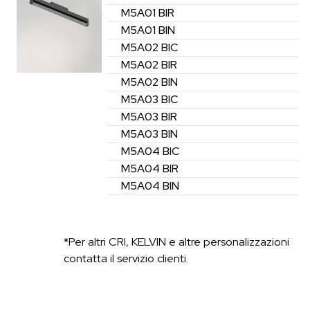
M5A01
BIR
M5A01
BIN
M5A02
BIC
M5A02
BIR
M5A02
BIN
M5A03
BIC
M5A03
BIR
M5A03
BIN
M5A04
BIC
M5A04
BIR
M5A04
BIN
*Per altri CRI, KELVIN e altre personalizzazioni
contatta il servizio clienti.