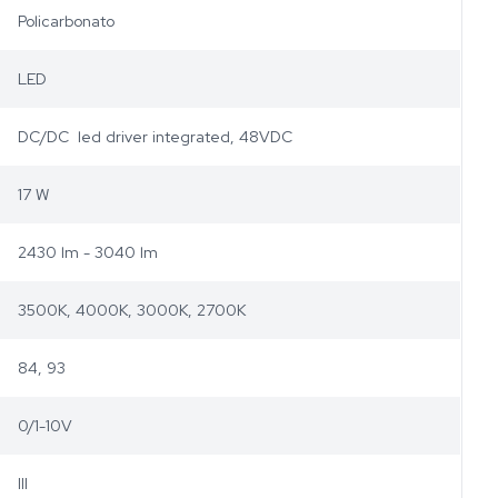
Policarbonato
LED
DC/DC led driver integrated, 48VDC
17 W
2430 lm - 3040 lm
3500K, 4000K, 3000K, 2700K
84, 93
0/1-10V
III