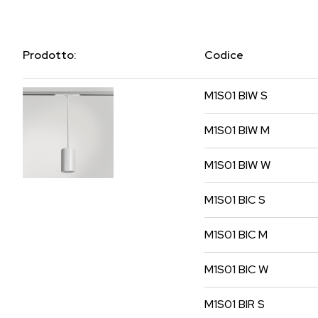
Prodotto:
Codice
M1S01
BIW
S
M1S01
BIW
M
M1S01
BIW
W
M1S01
BIC
S
M1S01
BIC
M
M1S01
BIC
W
M1S01
BIR
S