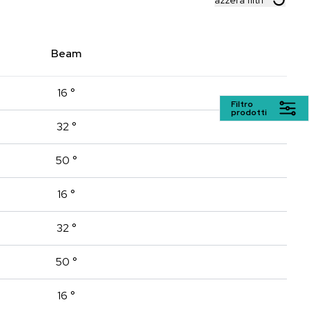
azzera filtri
Beam
16 °
Filtro
prodotti
32 °
50 °
16 °
32 °
50 °
16 °