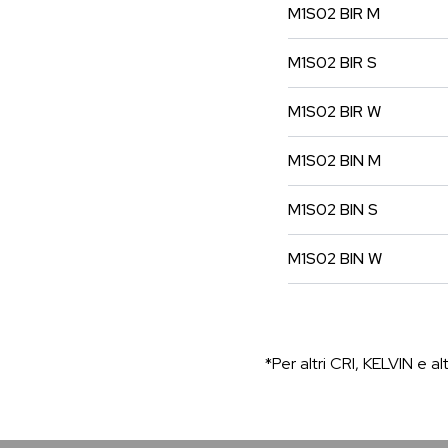
M1S02
BIR
M
M1S02
BIR
S
M1S02
BIR
W
M1S02
BIN
M
M1S02
BIN
S
M1S02
BIN
W
*Per altri CRI, KELVIN e alt