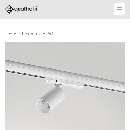
logo quattrobi
apri
Home
Prodotti
Ax60